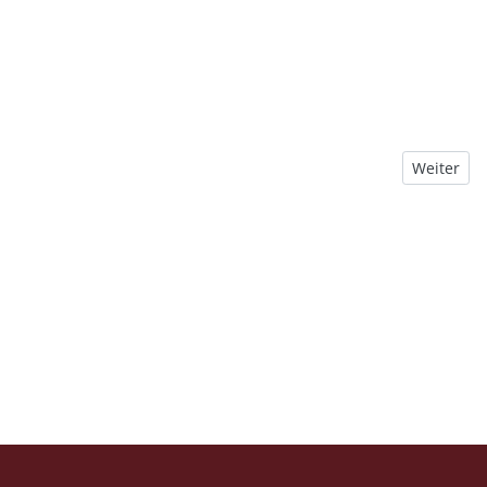
Nächster B
Weiter