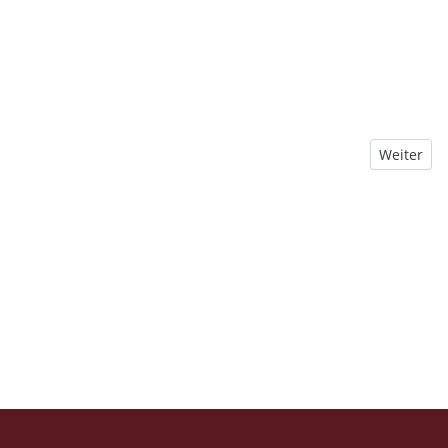
Nächster B
Weiter