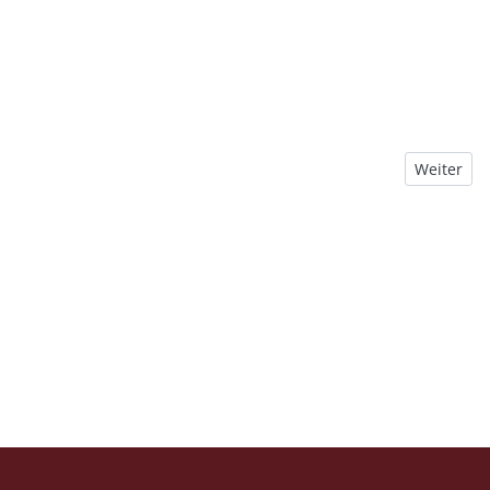
Nächster B
Weiter