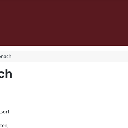
senach
ch
gsort
ten,