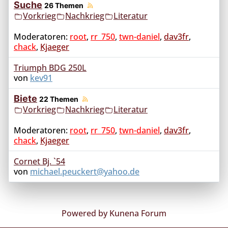
Suche
26 Themen
Vorkrieg
Nachkrieg
Literatur
Moderatoren:
root
,
rr_750
,
twn-daniel
,
dav3fr
,
chack
,
Kjaeger
Triumph BDG 250L
von
kev91
Biete
22 Themen
Vorkrieg
Nachkrieg
Literatur
Moderatoren:
root
,
rr_750
,
twn-daniel
,
dav3fr
,
chack
,
Kjaeger
Cornet Bj. `54
von
michael.peuckert@yahoo.de
Powered by
Kunena Forum